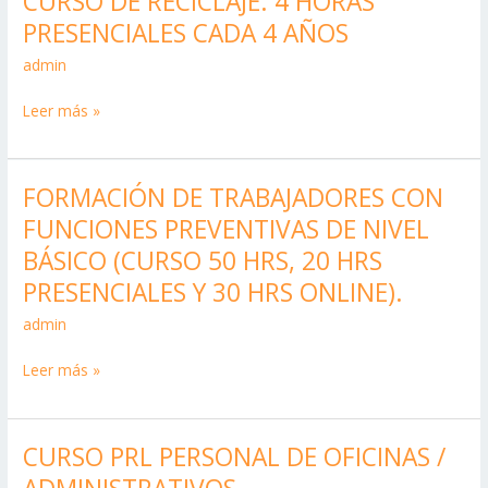
CURSO DE RECICLAJE. 4 HORAS
DE
PRESENCIALES CADA 4 AÑOS
RECICLAJE.
admin
4
HORAS
Leer más »
PRESENCIALES
CADA
4
FORMACIÓN DE TRABAJADORES CON
FORMACIÓN
AÑOS
DE
FUNCIONES PREVENTIVAS DE NIVEL
TRABAJADORES
BÁSICO (CURSO 50 HRS, 20 HRS
CON
PRESENCIALES Y 30 HRS ONLINE).
FUNCIONES
admin
PREVENTIVAS
DE
Leer más »
NIVEL
BÁSICO
(CURSO
CURSO PRL PERSONAL DE OFICINAS /
CURSO
50
PRL