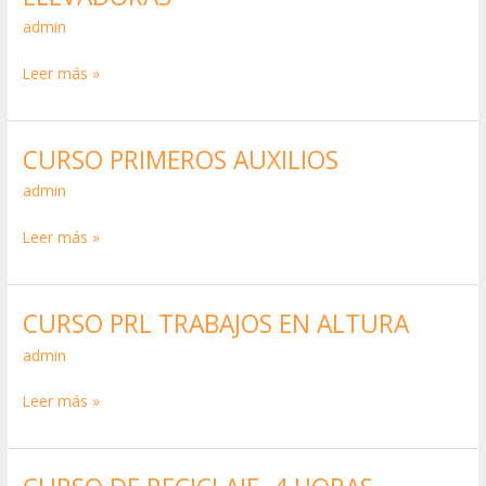
MANEJO
admin
DE
CARRETILLAS
Leer más »
ELEVADORAS
CURSO PRIMEROS AUXILIOS
CURSO
PRIMEROS
admin
AUXILIOS
Leer más »
CURSO PRL TRABAJOS EN ALTURA
CURSO
PRL
admin
TRABAJOS
Leer más »
EN
ALTURA
CURSO